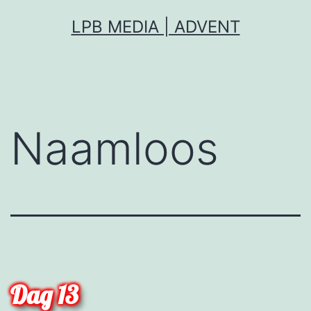
Ga
LPB MEDIA | ADVENT
naar
de
inhoud
Naamloos
Dag 13