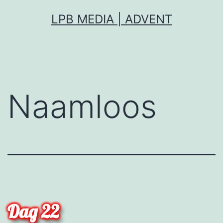
Ga
LPB MEDIA | ADVENT
naar
de
inhoud
Naamloos
Dag 22